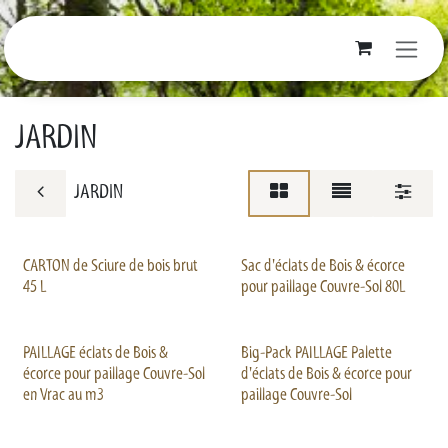
Se rendre au contenu
JARDIN
JARDIN
Sur commande
CARTON de Sciure de bois brut
Sac d'éclats de Bois & écorce
45 L
pour paillage Couvre-Sol 80L
Sur commande
Sur commande
PAILLAGE éclats de Bois &
Big-Pack PAILLAGE Palette
écorce pour paillage Couvre-Sol
d'éclats de Bois & écorce pour
en Vrac au m3
paillage Couvre-Sol