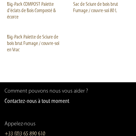
Sur commande
Big-Pack COMPOST Palette
Sac de Sciure de bois brut
d'éclats de Bois Composté &
Fumage / couvre-sol 80 L
écorce
Sur commande
Big-Pack Palette de Sciure de
bois brut Fumage / couvre-sol
en Vrac
Comment pouvons nous vous aider ?
Contactez-nous à tout moment
Appelez-nous
+33 (0)3 65 890 610