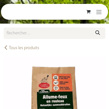
Se rendre au contenu
Tous les produits